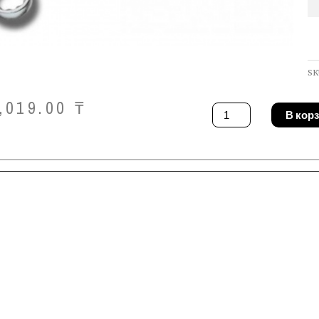
SK
,019.00
₸
Количество
В кор
товара
Ключ
Gedore
304
14x17