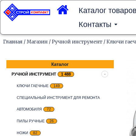
Перейти
к
Каталог товаро
содержимому
Контакты
Главная
/
Магазин
/
Ручной инструмент
/
Ключи гае
Каталог
РУЧНОЙ ИНСТРУМЕНТ
1 488
КЛЮЧИ ГАЕЧНЫЕ
149
СПЕЦИАЛЬНЫЙ ИНСТРУМЕНТ ДЛЯ РЕМОНТА
АВТОМОБИЛЯ
72
ПИЛЫ РУЧНЫЕ
26
НОЖИ
82