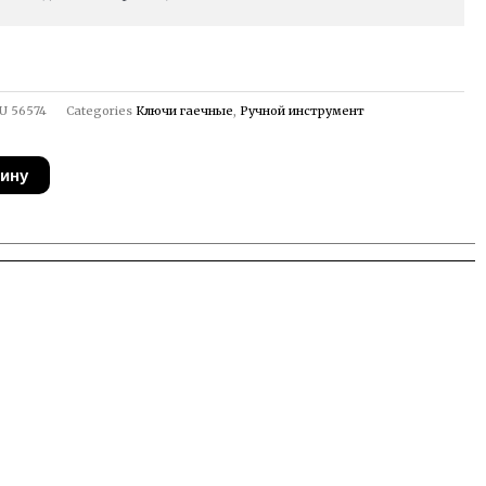
U
56574
Categories
Ключи гаечные
,
Ручной инструмент
зину