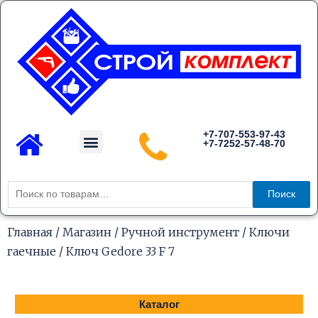
Перейти
к
содержимому
Menu
+7-707-553-97-43
+7-7252-57-48-70
Каталог товаров
Искать:
Поиск
Главная
/
Магазин
/
Ручной инструмент
/
Ключи
гаечные
/ Ключ Gedore 33 F 7
Каталог