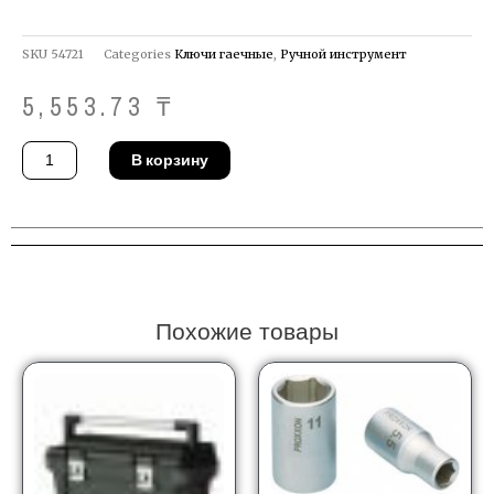
SKU
54721
Categories
Ключи гаечные
,
Ручной инструмент
5,553.73
₸
Количество
В корзину
товара
Ключ
Gedore
33
F
7
Похожие товары