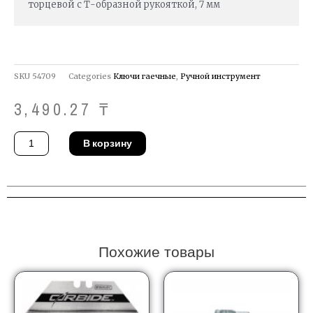
торцевой с Т-образной рукояткой, 7 мм
SKU
54709
Categories
Ключи гаечные
,
Ручной инструмент
3,490.27
₸
Количество
В корзину
товара
Ключ
Gedore
33
T
4,5
Похожие товары