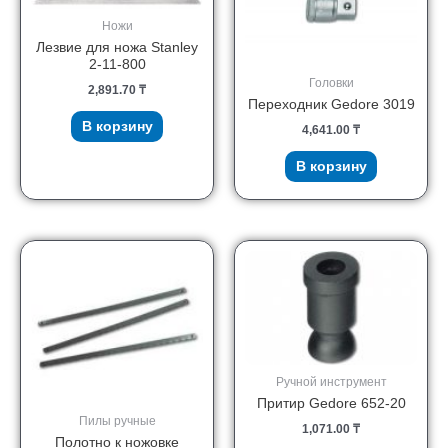
Ножи
Лезвие для ножа Stanley
2-11-800
Головки
2,891.70
₸
Переходник Gedore 3019
В корзину
4,641.00
₸
В корзину
Ручной инструмент
Притир Gedore 652-20
Пилы ручные
1,071.00
₸
Полотно к ножовке