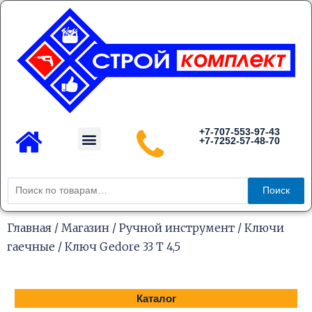
Перейти
к
содержимому
Menu
+7-707-553-97-43
+7-7252-57-48-70
Каталог товаров
Искать:
Поиск
Главная
/
Магазин
/
Ручной инструмент
/
Ключи
гаечные
/ Ключ Gedore 33 T 4,5
Каталог