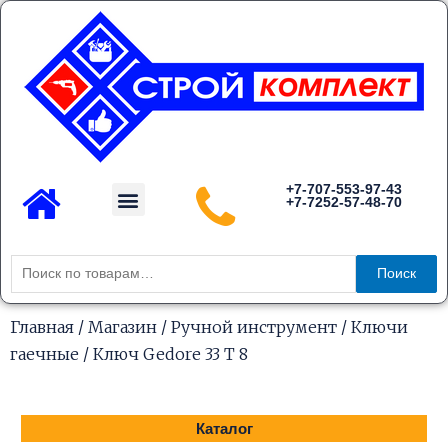
Перейти
к
содержимому
Menu
+7-707-553-97-43
+7-7252-57-48-70
Каталог товаров
Искать:
Поиск
Главная
/
Магазин
/
Ручной инструмент
/
Ключи
гаечные
/ Ключ Gedore 33 T 8
Каталог