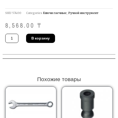
SKU
57400
Categories
Ключи гаечные
,
Ручной инструмент
8,568.00
₸
Количество
В корзину
товара
Ключ
Gedore
33
T
8
Похожие товары