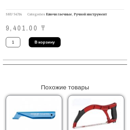
SKU
54714
Categories
Ключи гаечные
,
Ручной инструмент
9,401.00
₸
Количество
В корзину
товара
Ключ
Gedore
33
T
9
Похожие товары