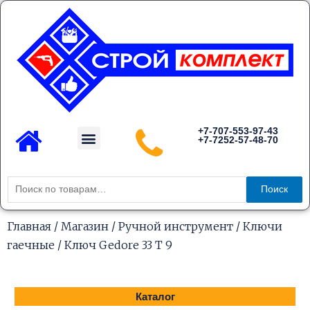
Перейти
к
содержимому
Menu
+7-707-553-97-43
+7-7252-57-48-70
Каталог товаров
Искать:
Поиск
Главная
/
Магазин
/
Ручной инструмент
/
Ключи
гаечные
/ Ключ Gedore 33 T 9
Каталог