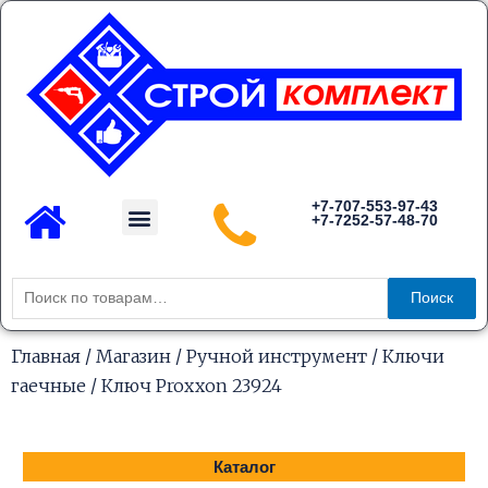
Перейти
к
содержимому
Menu
+7-707-553-97-43
+7-7252-57-48-70
Каталог товаров
Искать:
Поиск
Главная
/
Магазин
/
Ручной инструмент
/
Ключи
гаечные
/ Ключ Proxxon 23924
Каталог