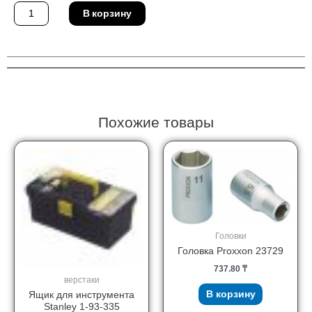
Количество
В корзину
товара
Ключ
Proxxon
23924
Похожие товары
Головки
Головка Proxxon 23729
737.80
₸
верстаки
В корзину
Ящик для инструмента
Stanley 1-93-335