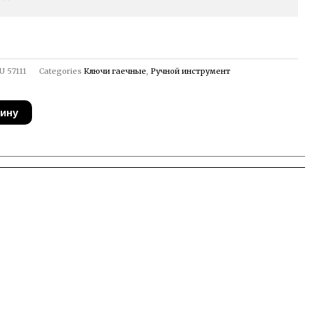
U
57111
Categories
Ключи гаечные
,
Ручной инструмент
зину