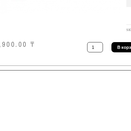
SK
,900.00
₸
Количество
В кор
товара
Ключ
ударный
Gedore
133
32