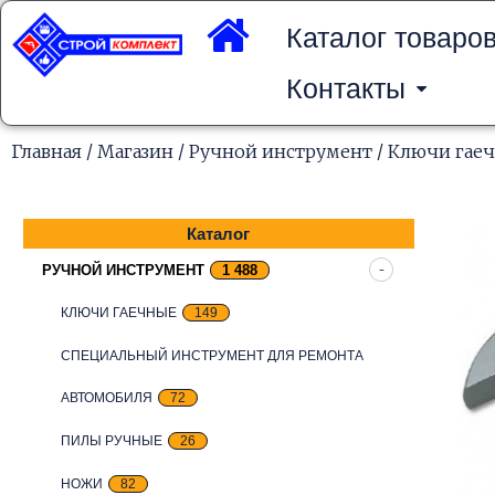
Перейти
к
Каталог товаро
содержимому
Контакты
Главная
/
Магазин
/
Ручной инструмент
/
Ключи гае
Каталог
РУЧНОЙ ИНСТРУМЕНТ
1 488
КЛЮЧИ ГАЕЧНЫЕ
149
СПЕЦИАЛЬНЫЙ ИНСТРУМЕНТ ДЛЯ РЕМОНТА
АВТОМОБИЛЯ
72
ПИЛЫ РУЧНЫЕ
26
НОЖИ
82