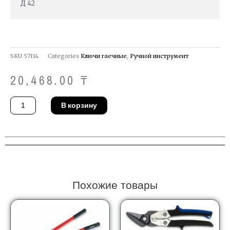
Д 42
SKU
57114
Categories
Ключи гаечные
,
Ручной инструмент
20,468.00
₸
Количество
В корзину
товара
Ключ
ударный
Gedore
133
42
Похожие товары