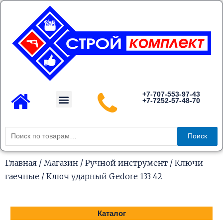
Перейти
к
содержимому
Menu
+7-707-553-97-43
+7-7252-57-48-70
Каталог товаров
Искать:
Поиск
Главная
/
Магазин
/
Ручной инструмент
/
Ключи
гаечные
/ Ключ ударный Gedore 133 42
Каталог