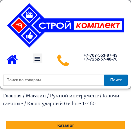
Перейти
к
содержимому
Menu
+7-707-553-97-43
+7-7252-57-48-70
Каталог товаров
Искать:
Поиск
Главная
/
Магазин
/
Ручной инструмент
/
Ключи
гаечные
/ Ключ ударный Gedore 133 60
Каталог