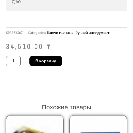
Д 60
SKU
54767
Categories
Ключи гаечные
,
Ручной инструмент
34,510.00
₸
Количество
В корзину
товара
Ключ
ударный
Gedore
133
60
Похожие товары