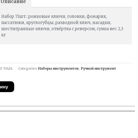
Описание
Набор 71шт.: рожковые ключи, головки, фонарик,
пассатижи, круглогубцы, разводной ключ, насадки,
шестигранные ключи, отвёртка с реверсом, сумка вес 2,3
кг
U
53424
Categories
Наборы инструментов
,
Ручной инструмент
зину