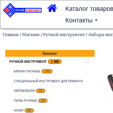
Перейти
к
Каталог товаро
содержимому
Контакты
Главная
/
Магазин
/
Ручной инструмент
/
Наборы ин
Каталог
РУЧНОЙ ИНСТРУМЕНТ
1 488
КЛЮЧИ ГАЕЧНЫЕ
149
СПЕЦИАЛЬНЫЙ ИНСТРУМЕНТ ДЛЯ РЕМОНТА
АВТОМОБИЛЯ
72
ПИЛЫ РУЧНЫЕ
26
НОЖИ
82