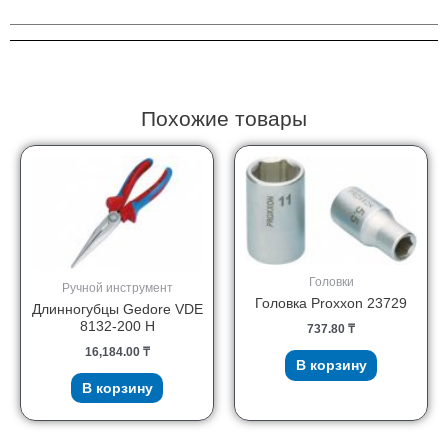
Stanley
1-
90-
596
Похожие товары
Головки
Ручной инструмент
Головка Proxxon 23729
Длинногубцы Gedore VDE
8132-200 H
737.80
₸
16,184.00
₸
В корзину
В корзину