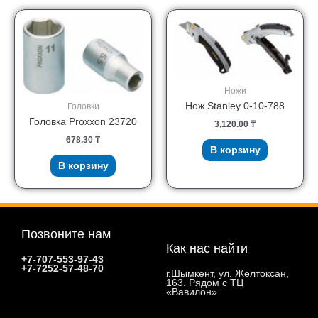
Ножи
Нож Stanley 0-10-788
Головки
Головка Proxxon 23720
3,120.00
₸
678.30
₸
В корзину
В корзину
Позвоните нам
Как нас найти
+7-707-553-97-43
+7-7252-57-48-70
г.Шымкент, ул. Желтоксан,
163. Рядом с ТЦ
«Вавилон»