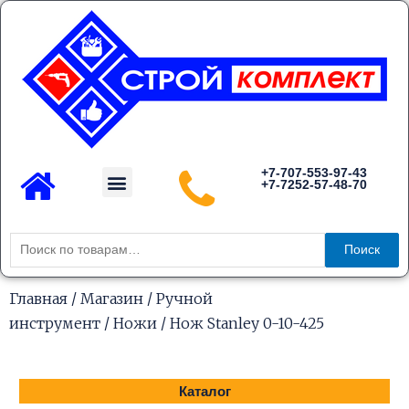
Перейти
к
содержимому
Menu
+7-707-553-97-43
+7-7252-57-48-70
Каталог товаров
Искать:
Поиск
Главная
/
Магазин
/
Ручной
инструмент
/
Ножи
/ Нож Stanley 0-10-425
Каталог