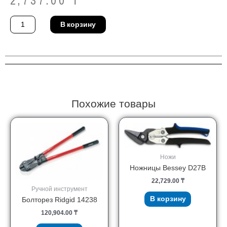
2,737.00
₸
Количество
В корзину
товара
Нож
Stanley
0-
10-
425
Похожие товары
Ножи
Ножницы Bessey D27B
22,729.00
₸
Ручной инструмент
В корзину
Болторез Ridgid 14238
120,904.00
₸