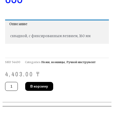
Описание
складной, с фиксированным лезвием, 160 мм
SKU
54630
Categories
Ножи
,
ножницы
,
Ручной инструмент
4,403.00
₸
Количество
В корзину
товара
Нож
Stanley
0-
10-
855