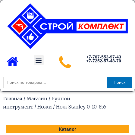
Перейти
к
содержимому
Menu
+7-707-553-97-43
+7-7252-57-48-70
Каталог товаров
Искать:
Поиск
Главная
/
Магазин
/
Ручной
инструмент
/
Ножи
/ Нож Stanley 0-10-855
Каталог