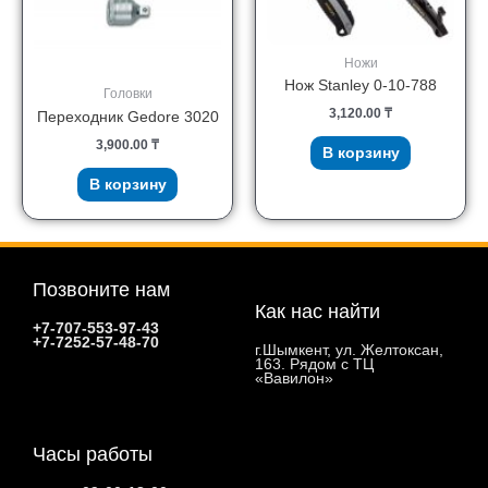
Ножи
Нож Stanley 0-10-788
Головки
3,120.00
₸
Переходник Gedore 3020
3,900.00
₸
В корзину
В корзину
Позвоните нам
Как нас найти
+7-707-553-97-43
+7-7252-57-48-70
г.Шымкент, ул. Желтоксан,
163. Рядом с ТЦ
«Вавилон»
Часы работы