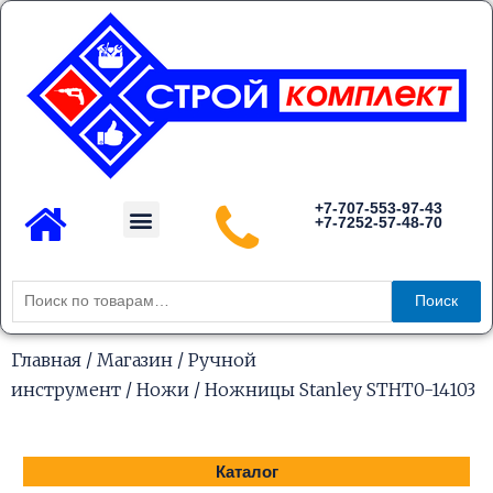
Перейти
к
содержимому
Menu
+7-707-553-97-43
+7-7252-57-48-70
Каталог товаров
Искать:
Поиск
Главная
/
Магазин
/
Ручной
инструмент
/
Ножи
/ Ножницы Stanley STHT0-14103
Каталог