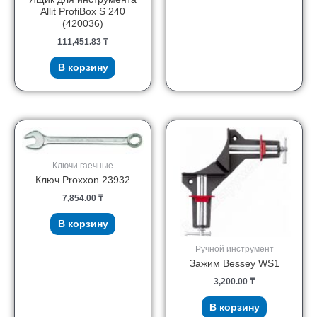
Allit ProfiBox S 240
(420036)
111,451.83
₸
В корзину
Ключи гаечные
Ключ Proxxon 23932
7,854.00
₸
В корзину
Ручной инструмент
Зажим Bessey WS1
3,200.00
₸
В корзину