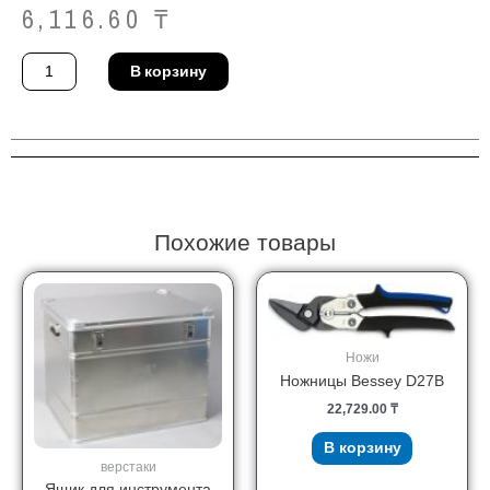
6,116.60
₸
Количество
В корзину
товара
Ножницы
Stanley
STHT0-
14103
Похожие товары
Ножи
Ножницы Bessey D27B
22,729.00
₸
В корзину
верстаки
Ящик для инструмента