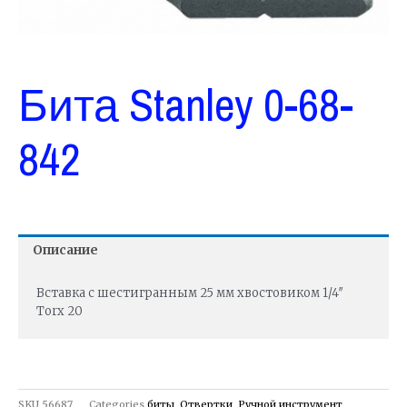
Бита Stanley 0-68-
842
Описание
Вставка с шестигранным 25 мм хвостовиком 1/4″
Torx 20
SKU
56687
Categories
биты
,
Отвертки
,
Ручной инструмент