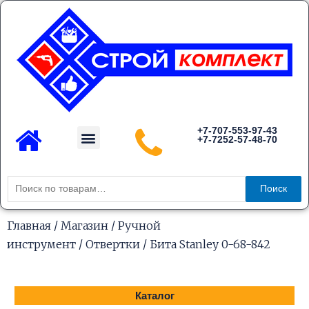
Перейти
к
содержимому
Menu
+7-707-553-97-43
+7-7252-57-48-70
Каталог товаров
Искать:
Поиск
Главная
/
Магазин
/
Ручной
инструмент
/
Отвертки
/ Бита Stanley 0-68-842
Каталог