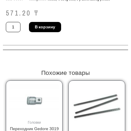
571.20
₸
Количество
В корзину
товара
Бита
Stanley
0-
68-
842
Похожие товары
Головки
Переходник Gedore 3019