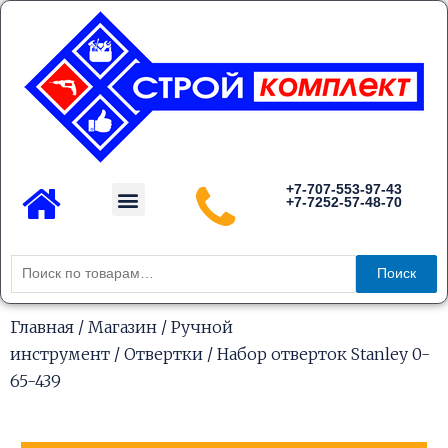
Перейти
к
содержимому
Menu
+7-707-553-97-43
+7-7252-57-48-70
Каталог товаров
Искать:
Поиск
Главная
/
Магазин
/
Ручной
инструмент
/
Отвертки
/ Набор отверток Stanley 0-
65-439