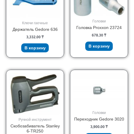
Головки
Ключи гаечные
Головка Proxxon 23724
Держатель Gedore 636
678.30
₸
3,332.00
₸
В корзину
В корзину
Головки
Переходник Gedore 3020
Ручной инструмент
Скобозабиватель Stanley
3,900.00
₸
6-TR250