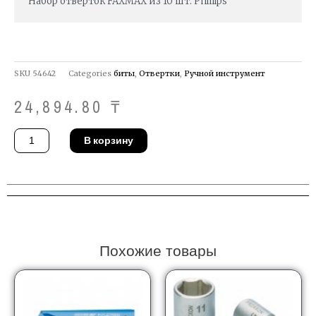
Набор отверток FAXMAX из 10 шт. Phillips
SKU
54642
Categories
биты
,
Отвертки
,
Ручной инструмент
24,894.80
₸
Количество
В корзину
товара
Набор
отверток
Stanley
0-
65-
439
Похожие товары