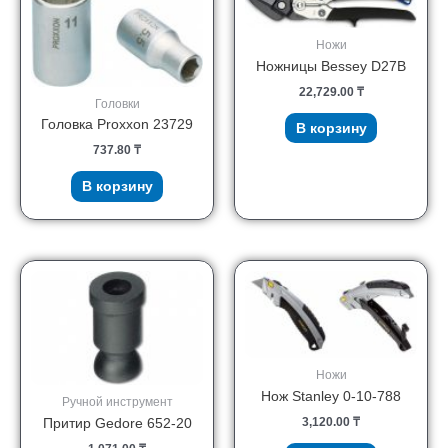
Ножи
Ножницы Bessey D27B
22,729.00
₸
Головки
Головка Proxxon 23729
В корзину
737.80
₸
В корзину
Ножи
Нож Stanley 0-10-788
Ручной инструмент
3,120.00
₸
Притир Gedore 652-20