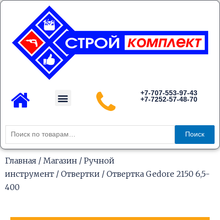
Перейти
к
содержимому
Menu
+7-707-553-97-43
+7-7252-57-48-70
Каталог товаров
Искать:
Поиск
Главная
/
Магазин
/
Ручной
инструмент
/
Отвертки
/ Отвертка Gedore 2150 6,5-
400