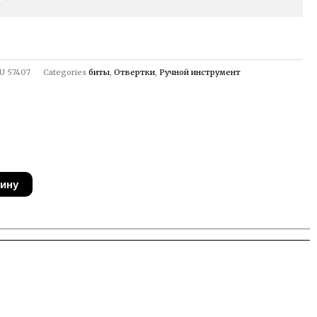
U
57407
Categories
биты
,
Отвертки
,
Ручной инструмент
зину