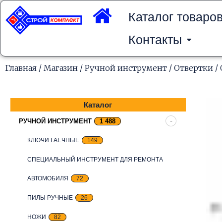
Перейти
к
Каталог товаро
содержимому
Контакты
Главная
/
Магазин
/
Ручной инструмент
/
Отвертки
/ 
Каталог
РУЧНОЙ ИНСТРУМЕНТ
1 488
КЛЮЧИ ГАЕЧНЫЕ
149
СПЕЦИАЛЬНЫЙ ИНСТРУМЕНТ ДЛЯ РЕМОНТА
АВТОМОБИЛЯ
72
ПИЛЫ РУЧНЫЕ
26
НОЖИ
82