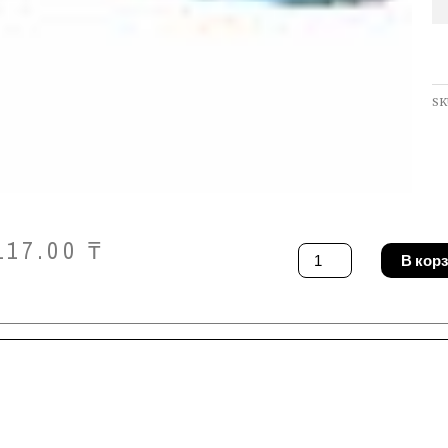
SK
117.00
₸
Количество
В кор
товара
Отвертка
Gedore
2154
SK
5,5