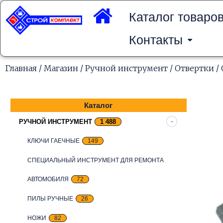
Перейти
к
Каталог товаро
содержимому
Контакты
Главная
/
Магазин
/
Ручной инструмент
/
Отвертки
/ 
Каталог
РУЧНОЙ ИНСТРУМЕНТ
1 488
КЛЮЧИ ГАЕЧНЫЕ
149
СПЕЦИАЛЬНЫЙ ИНСТРУМЕНТ ДЛЯ РЕМОНТА
АВТОМОБИЛЯ
72
ПИЛЫ РУЧНЫЕ
26
НОЖИ
82