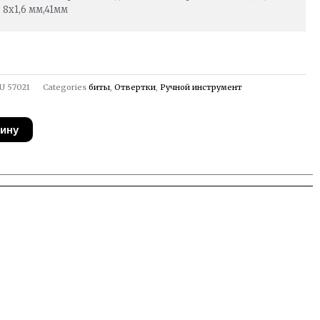
8х1,6 мм,41мм
U
57021
Categories
биты
,
Отвертки
,
Ручной инструмент
зину