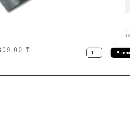
SK
309.00
₸
Количество
В кор
товара
Отвертка
Gedore
880
8