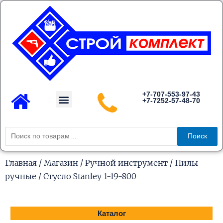
Перейти
к
содержимому
Menu
+7-707-553-97-43
+7-7252-57-48-70
Каталог товаров
Искать:
Поиск
Главная
/
Магазин
/
Ручной инструмент
/
Пилы
ручные
/ Стусло Stanley 1-19-800
Каталог