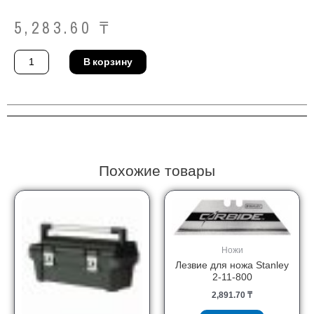
5,283.60
₸
Количество
В корзину
товара
Стусло
Stanley
1-
19-
800
Похожие товары
Ножи
Лезвие для ножа Stanley
2-11-800
2,891.70
₸