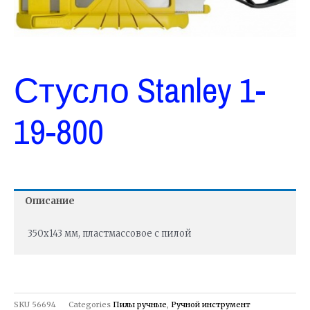
Стусло Stanley 1-
19-800
Описание
350х143 мм, пластмассовое c пилой
SKU
56694
Categories
Пилы ручные
,
Ручной инструмент