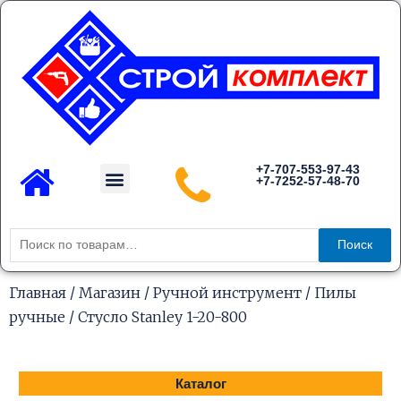
Перейти
к
содержимому
Menu
+7-707-553-97-43
+7-7252-57-48-70
Каталог товаров
Искать:
Поиск
Главная
/
Магазин
/
Ручной инструмент
/
Пилы
ручные
/ Стусло Stanley 1-20-800
Каталог