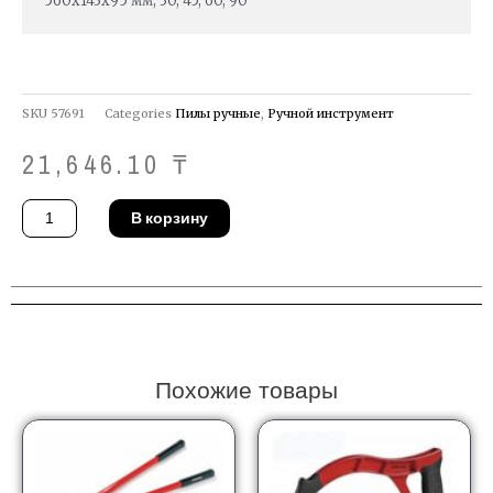
560х143х95 мм, 30, 45, 60, 90°
SKU
57691
Categories
Пилы ручные
,
Ручной инструмент
21,646.10
₸
Количество
В корзину
товара
Стусло
Stanley
1-
20-
800
Похожие товары