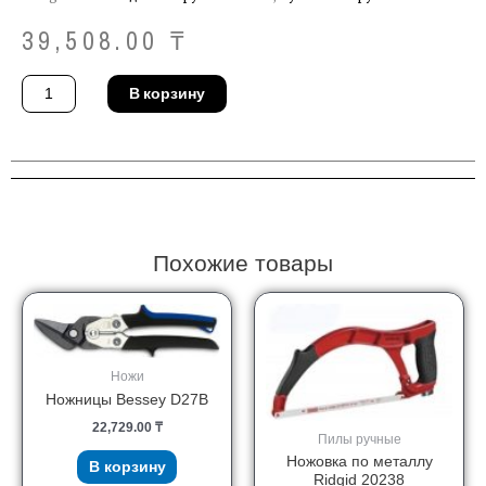
39,508.00
₸
Количество
В корзину
товара
Ключ
цепной
Ridgid
31315
Похожие товары
Ножи
Ножницы Bessey D27B
22,729.00
₸
Пилы ручные
Ножовка по металлу
В корзину
Ridgid 20238