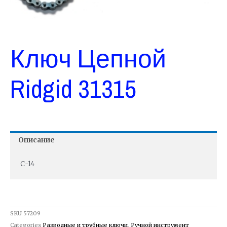
Ключ Цепной
Ridgid 31315
Описание
С-14
SKU
57209
Categories
Разводные и трубные ключи
,
Ручной инструмент