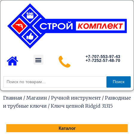
Перейти
к
содержимому
Menu
+7-707-553-97-43
+7-7252-57-48-70
Каталог товаров
Искать:
Поиск
Главная
/
Магазин
/
Ручной инструмент
/
Разводные
и трубные ключи
/ Ключ цепной Ridgid 31315
Каталог