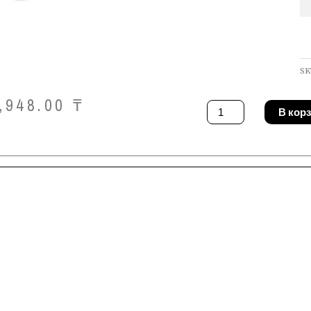
SK
,948.00
₸
Количество
В кор
товара
Ключ
разводной
Ridgid
86907