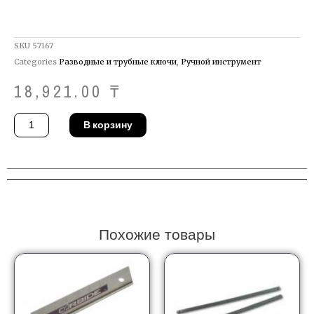
SKU
57167
Categories
Разводные и трубные ключи
,
Ручной инструмент
18,921.00
₸
Количество
В корзину
товара
Ключ
разводной
Ridgid
86917
Похожие товары