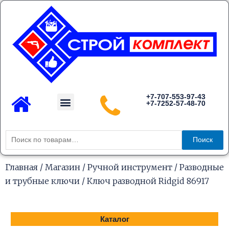
Перейти
к
содержимому
Menu
+7-707-553-97-43
+7-7252-57-48-70
Каталог товаров
Искать:
Поиск
Главная
/
Магазин
/
Ручной инструмент
/
Разводные
и трубные ключи
/ Ключ разводной Ridgid 86917
Каталог