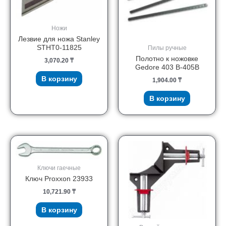
Ножи
Лезвие для ножа Stanley
STHT0-11825
Пилы ручные
Полотно к ножовке
3,070.20
₸
Gedore 403 B-405B
В корзину
1,904.00
₸
В корзину
Ключи гаечные
Ключ Proxxon 23933
10,721.90
₸
В корзину