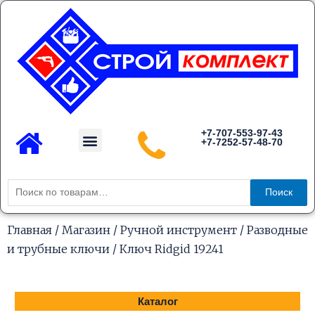
Перейти
к
содержимому
Menu
+7-707-553-97-43
+7-7252-57-48-70
Каталог товаров
Искать:
Поиск
Главная
/
Магазин
/
Ручной инструмент
/
Разводные
и трубные ключи
/ Ключ Ridgid 19241
Каталог