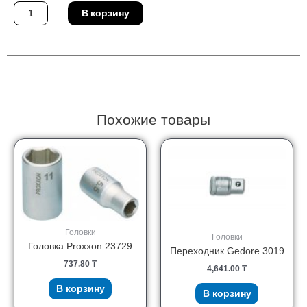
Количество
В корзину
товара
Ключ
Ridgid
19241
Похожие товары
Головки
Головки
Головка Proxxon 23729
Переходник Gedore 3019
737.80
₸
4,641.00
₸
В корзину
В корзину