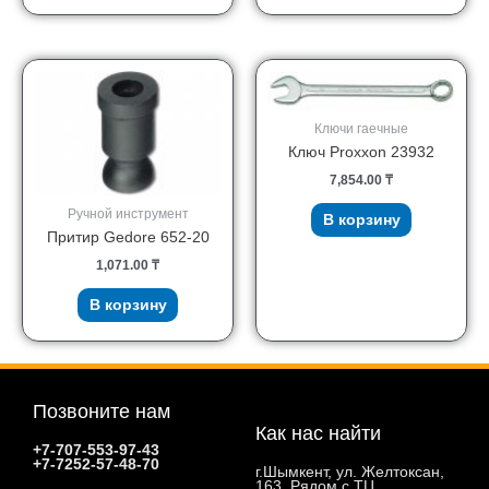
Ключи гаечные
Ключ Proxxon 23932
7,854.00
₸
Ручной инструмент
В корзину
Притир Gedore 652-20
1,071.00
₸
В корзину
Позвоните нам
Как нас найти
+7-707-553-97-43
+7-7252-57-48-70
г.Шымкент, ул. Желтоксан,
163. Рядом с ТЦ