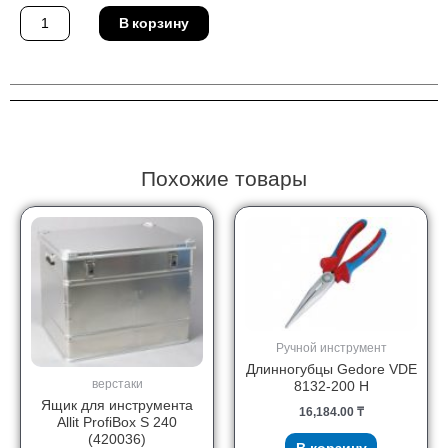
Количество
В корзину
товара
Ключ
Ridgid
19291
Похожие товары
Ручной инструмент
Длинногубцы Gedore VDE
верстаки
8132-200 H
Ящик для инструмента
16,184.00
₸
Allit ProfiBox S 240
(420036)