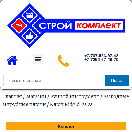
Перейти
к
содержимому
Menu
+7-707-553-97-43
+7-7252-57-48-70
Каталог товаров
Искать:
Поиск
Главная
/
Магазин
/
Ручной инструмент
/
Разводные
и трубные ключи
/ Ключ Ridgid 19291
Каталог