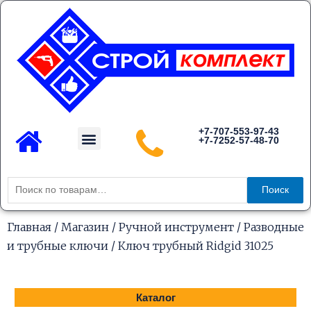
Перейти
к
содержимому
Menu
+7-707-553-97-43
+7-7252-57-48-70
Каталог товаров
Искать:
Поиск
Главная
/
Магазин
/
Ручной инструмент
/
Разводные
и трубные ключи
/ Ключ трубный Ridgid 31025
Каталог