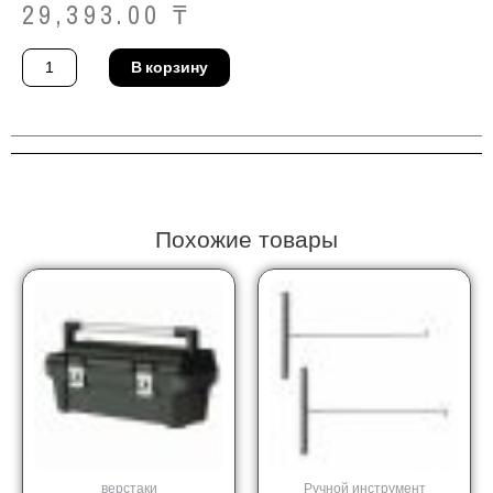
29,393.00
₸
Количество
В корзину
товара
Ключ
трубный
Ridgid
31025
Похожие товары
верстаки
Ручной инструмент