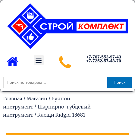
Перейти
к
содержимому
Menu
+7-707-553-97-43
+7-7252-57-48-70
Каталог товаров
Искать:
Поиск
Главная
/
Магазин
/
Ручной
инструмент
/
Шарнирно-губцевый
инструмент
/ Клещи Ridgid 18681