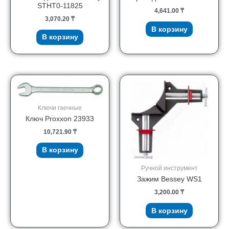
STHT0-11825
4,641.00
₸
3,070.20
₸
В корзину
В корзину
Ключи гаечные
Ключ Proxxon 23933
10,721.90
₸
В корзину
Ручной инструмент
Зажим Bessey WS1
3,200.00
₸
В корзину