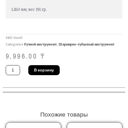
L160 мм; вес 191 гр.
SKU
54463
Categories
Ручной инструмент
,
Шарнирно-губцевый инструмент
9,996.00
₸
Количество
В корзину
товара
Пассатижи
Gedore
8245-
160
JC
Похожие товары