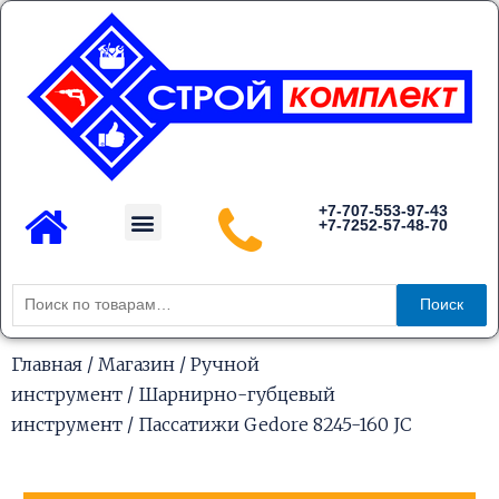
Перейти
к
содержимому
Menu
+7-707-553-97-43
+7-7252-57-48-70
Каталог товаров
Искать:
Поиск
Главная
/
Магазин
/
Ручной
инструмент
/
Шарнирно-губцевый
инструмент
/ Пассатижи Gedore 8245-160 JC