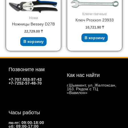
Ключи гаечные
Ножи
Ключ Proxxon 23933
Ножницы Bessey D27B
10,721.90
₸
22,729.00
₸
В корзину
В корзину
Позвоните нам
Как нас найти
+7-707-553-97-43
+7-7252-57-48-70
г.Шымкент, ул. Желтоксан,
163. Рядом с ТЦ
«Вавилон»
Часы работы
пн-пт: 09:00-18:00
сб: 09:00-17:00