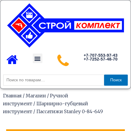
Перейти
к
содержимому
Menu
+7-707-553-97-43
+7-7252-57-48-70
Каталог товаров
Искать:
Поиск
Главная
/
Магазин
/
Ручной
инструмент
/
Шарнирно-губцевый
инструмент
/ Пассатижи Stanley 0-84-649