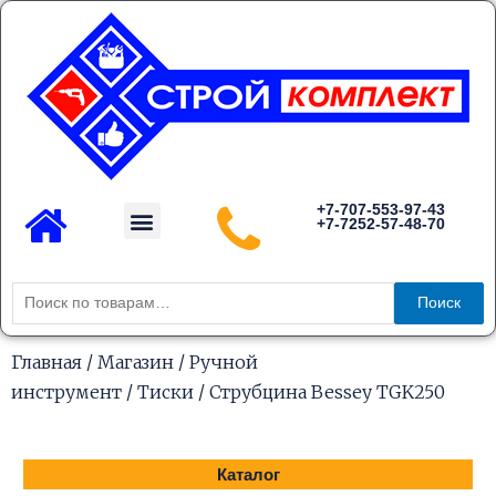
Перейти
к
содержимому
Menu
+7-707-553-97-43
+7-7252-57-48-70
Каталог товаров
Искать:
Поиск
Главная
/
Магазин
/
Ручной
инструмент
/
Тиски
/ Струбцина Bessey TGK250
Каталог