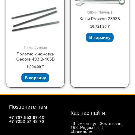
Ключи гаечные
Ключ Proxxon 23933
10,721.90
₸
В корзину
Пилы ручные
Полотно к ножовке
Gedore 403 B-405B
1,904.00
₸
В корзину
Позвоните нам
Как нас найти
+7-707-553-97-43
+7-7252-57-48-70
г.Шымкент, ул. Желтоксан,
163. Рядом с ТЦ
«Вавилон»