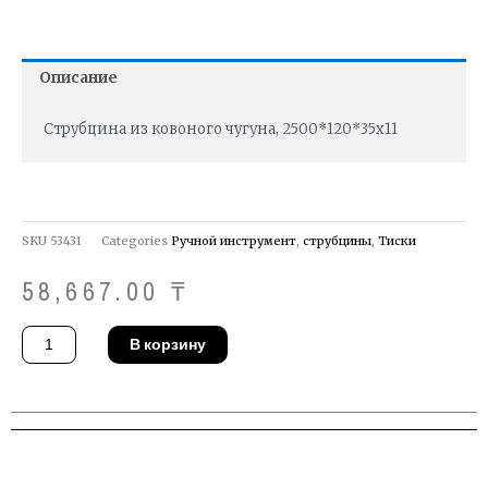
Описание
Струбцина из ковоного чугуна, 2500*120*35х11
SKU
53431
Categories
Ручной инструмент
,
струбцины
,
Тиски
58,667.00
₸
Количество
В корзину
товара
Струбцина
Bessey
TGK250