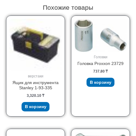
Похожие товары
Головки
Головка Proxxon 23729
737.80
₸
верстаки
В корзину
Ящик для инструмента
Stanley 1-93-335
3,320.10
₸
В корзину