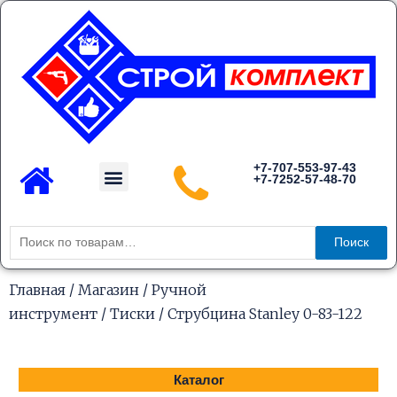
Перейти
к
содержимому
Menu
+7-707-553-97-43
+7-7252-57-48-70
Каталог товаров
Искать:
Поиск
Главная
/
Магазин
/
Ручной
инструмент
/
Тиски
/ Струбцина Stanley 0-83-122
Каталог