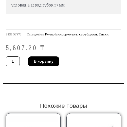
угловая, Развод губок 57 мм
SKU
53773
Categories
Ручной инструмент
,
струбцины
,
Тиски
5,807.20
₸
Количество
В корзину
товара
Струбцина
Stanley
0-
83-
122
Похожие товары