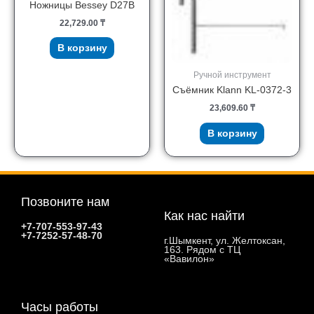
Ножницы Bessey D27B
22,729.00
₸
В корзину
Ручной инструмент
Съёмник Klann KL-0372-3
23,609.60
₸
В корзину
Позвоните нам
Как нас найти
+7-707-553-97-43
+7-7252-57-48-70
г.Шымкент, ул. Желтоксан,
163. Рядом с ТЦ
«Вавилон»
Часы работы