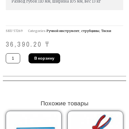
Развод губок 110 мм, ширина 105 мм, вес 13 кг
SKU
57269
Categories
Ручной инструмент
,
струбцины
,
Тиски
36,390.20
₸
Количество
В корзину
товара
Тиски
Stanley
1-
83-
066
Похожие товары