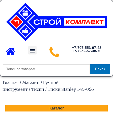
Перейти
к
содержимому
Menu
+7-707-553-97-43
+7-7252-57-48-70
Каталог товаров
Искать:
Поиск
Главная
/
Магазин
/
Ручной
инструмент
/
Тиски
/ Тиски Stanley 1-83-066
Каталог