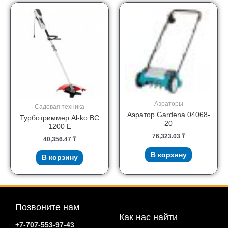
Аэраторы
Садовая техника
Аэратор Gardena 04068-
Турботриммер Al-ko BC
20
1200 Е
76,323.03
₸
40,356.47
₸
В корзину
В корзину
Позвоните нам
Как нас найти
+7-707-553-97-43