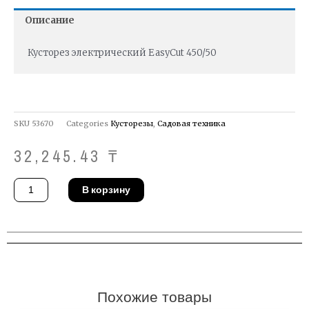
Описание
Кусторез электрический EasyCut 450/50
SKU
53670
Categories
Кусторезы
,
Садовая техника
32,245.43
₸
Количество
В корзину
товара
Кусторез
Gardena
09831-
20
Похожие товары