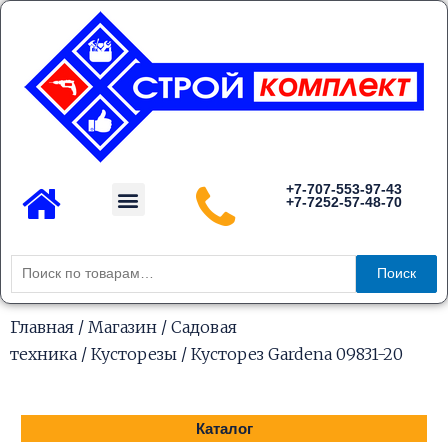
Перейти
к
содержимому
Menu
+7-707-553-97-43
+7-7252-57-48-70
Каталог товаров
Искать:
Поиск
Главная
/
Магазин
/
Садовая
техника
/
Кусторезы
/ Кусторез Gardena 09831-20
Каталог