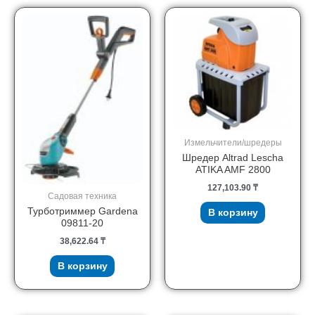
Измельчители/шредеры
Шредер Altrad Lescha
ATIKA AMF 2800
127,103.90
₸
Садовая техника
Турботриммер Gardena
В корзину
09811-20
38,622.64
₸
В корзину