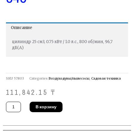
Описание
цилиндр 25 см3, 0.75 кВт / 1.0 л.с., 800 об/мин, 96,7
дБ(A)
SKU
57803
Categories
Воздуходувы/пылесосы
,
Садовая техника
111,842.15
₸
Количество
В корзину
товара
Воздуходувка
McCulloch
MAC
GBV
345