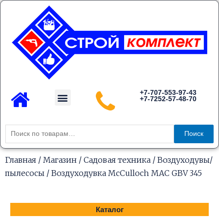
Перейти
к
содержимому
Menu
+7-707-553-97-43
+7-7252-57-48-70
Каталог товаров
Искать:
Поиск
Главная
/
Магазин
/
Садовая техника
/
Воздуходувы/
пылесосы
/ Воздуходувка McCulloch MAC GBV 345
Каталог