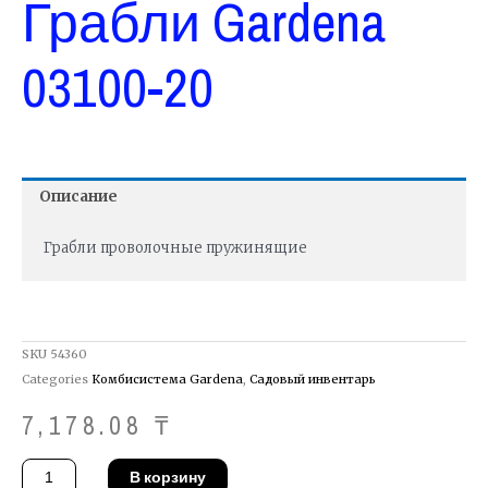
Грабли Gardena
03100-20
Описание
Грабли проволочные пружинящие
SKU
54360
Categories
Комбисистема Gardena
,
Садовый инвентарь
7,178.08
₸
Количество
В корзину
товара