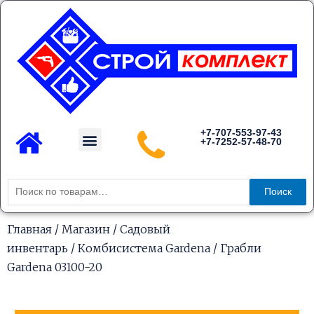
Перейти
к
содержимому
Menu
+7-707-553-97-43
+7-7252-57-48-70
Каталог товаров
Искать:
Поиск
Главная
/
Магазин
/
Садовый
инвентарь
/
Комбисистема Gardena
/ Грабли
Gardena 03100-20