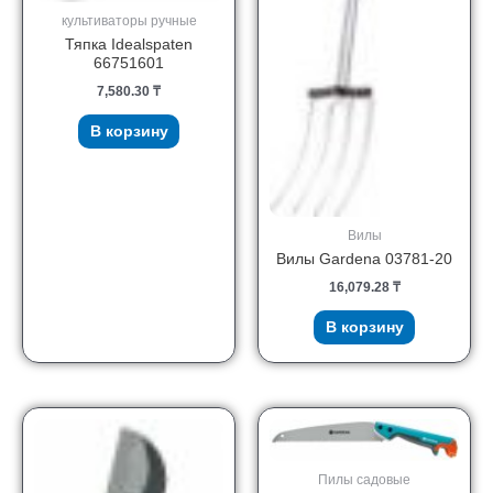
культиваторы ручные
Тяпка Idealspaten
66751601
7,580.30
₸
В корзину
Вилы
Вилы Gardena 03781-20
16,079.28
₸
В корзину
Пилы садовые