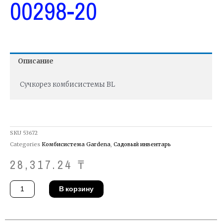
00298-20
Описание
Сучкорез комбисистемы BL
SKU
53672
Categories
Комбисистема Gardena
,
Садовый инвентарь
28,317.24
₸
Количество
В корзину
товара
Сучкорез
Gardena
00298-
20