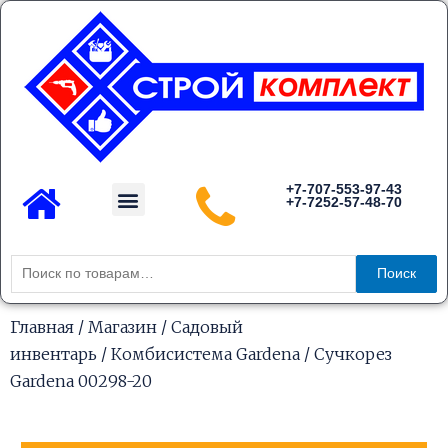
Перейти
к
содержимому
Menu
+7-707-553-97-43
+7-7252-57-48-70
Каталог товаров
Искать:
Поиск
Главная
/
Магазин
/
Садовый
инвентарь
/
Комбисистема Gardena
/ Сучкорез
Gardena 00298-20