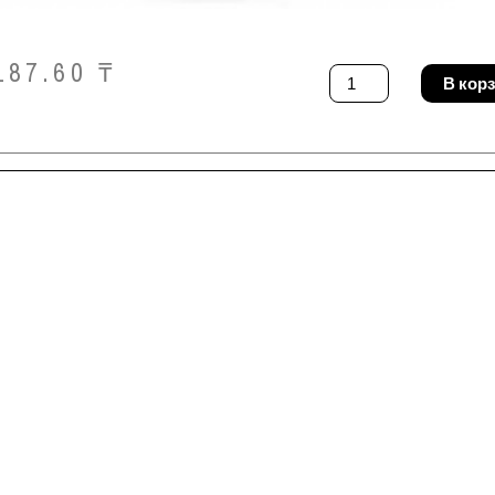
187.60
₸
Количество
В кор
товара
Лопата
Idealspaten
27100220