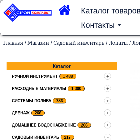
Перейти
к
Каталог товаро
содержимому
Контакты
Главная
/
Магазин
/
Садовый инвентарь
/
Лопаты
/ Ло
Каталог
РУЧНОЙ ИНСТРУМЕНТ
1 488
РАСХОДНЫЕ МАТЕРИАЛЫ
1 300
СИСТЕМЫ ПОЛИВА
386
ДРЕНАЖ
266
ДОМАШНЕЕ ВОДОСНАБЖЕНИЕ
266
САДОВЫЙ ИНВЕНТАРЬ
217