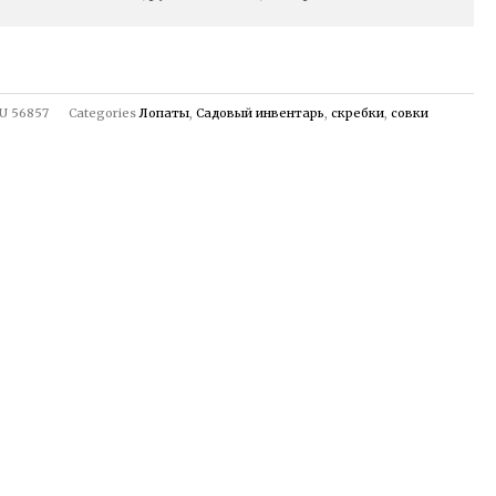
U
56857
Categories
Лопаты
,
Садовый инвентарь
,
скребки
,
совки