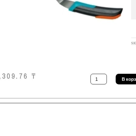
SK
,309.76
₸
Количество
В кор
товара
Ножницы
садовые
Gardena
00399-
20