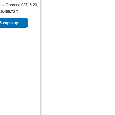
ая Gardena 08745-20
15,455.72
₸
В корзину