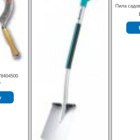
Пила садов
 78404500
₸
у