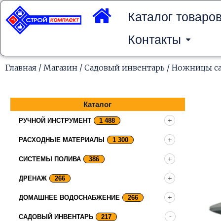
Перейти
к
Каталог товаро
содержимому
Контакты
Главная
/
Магазин
/
Садовый инвентарь
/
Ножницы с
Каталог
РУЧНОЙ ИНСТРУМЕНТ
1 488
РАСХОДНЫЕ МАТЕРИАЛЫ
1 300
СИСТЕМЫ ПОЛИВА
386
ДРЕНАЖ
266
ДОМАШНЕЕ ВОДОСНАБЖЕНИЕ
266
САДОВЫЙ ИНВЕНТАРЬ
217