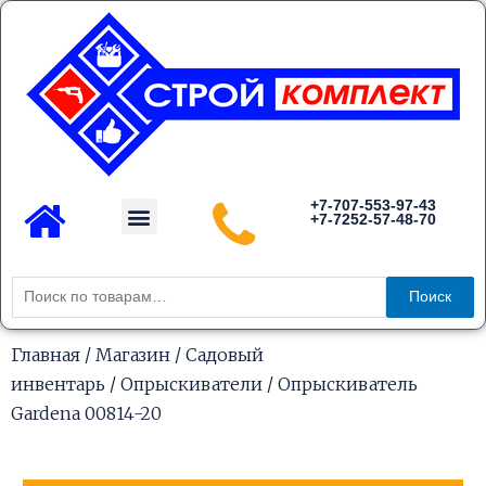
Перейти
к
содержимому
Menu
+7-707-553-97-43
+7-7252-57-48-70
Каталог товаров
Искать:
Поиск
Главная
/
Магазин
/
Садовый
инвентарь
/
Опрыскиватели
/ Опрыскиватель
Gardena 00814-20