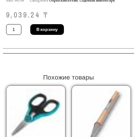
SKU
56756
Categories
Опрыскиватели
,
Садовый инвентарь
9,039.24
₸
Количество
В корзину
товара
Опрыскиватель
Gardena
00814-
20
Похожие товары