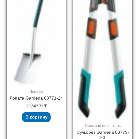
Лопаты
Лопата Gardena 03771-24
20,547.73
₸
В корзину
Садовый инвентарь
Сучкорез Gardena 08779-
20