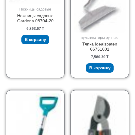
Ножницы садовые
Ножницы садовые
Gardena 08704-20
6,893.67
₸
культиваторы ручные
В корзину
Тяпка Idealspaten
66751601
7,580.30
₸
В корзину