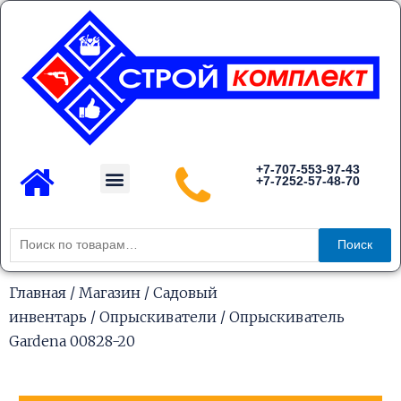
Перейти
к
содержимому
Menu
+7-707-553-97-43
+7-7252-57-48-70
Каталог товаров
Искать:
Поиск
Главная
/
Магазин
/
Садовый
инвентарь
/
Опрыскиватели
/ Опрыскиватель
Gardena 00828-20