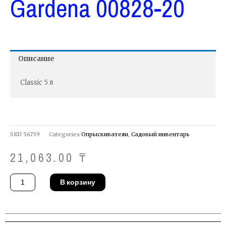
Gardena 00828-20
Описание
Classic 5 л
SKU
56759
Categories
Опрыскиватели
,
Садовый инвентарь
21,063.00
₸
Количество
В корзину
товара
Опрыскиватель
Gardena
00828-
20