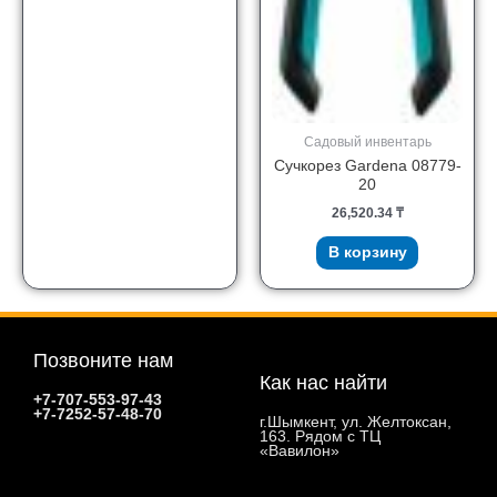
Садовый инвентарь
Сучкорез Gardena 08779-
20
26,520.34
₸
В корзину
Позвоните нам
Как нас найти
+7-707-553-97-43
+7-7252-57-48-70
г.Шымкент, ул. Желтоксан,
163. Рядом с ТЦ
«Вавилон»