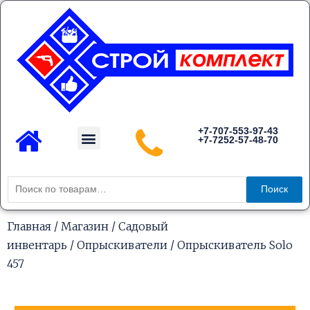
Перейти
к
содержимому
Menu
+7-707-553-97-43
+7-7252-57-48-70
Каталог товаров
Искать:
Поиск
Главная
/
Магазин
/
Садовый
инвентарь
/
Опрыскиватели
/ Опрыскиватель Solo
457