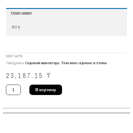
Описание
80 л
SKU
54751
Categories
Садовый инвентарь
,
Тележки садовые и тачки
23,187.15
₸
Количество
В корзину
товара
Тележка
Altrad
Lescha
GARDEN
80