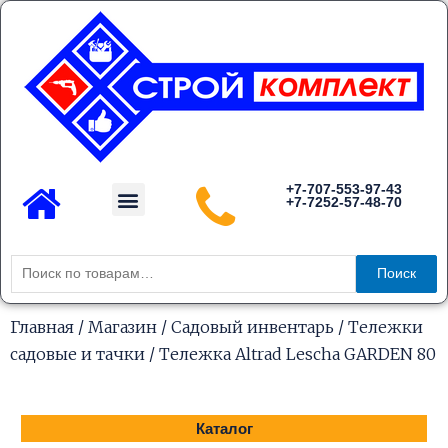
Перейти
к
содержимому
Menu
+7-707-553-97-43
+7-7252-57-48-70
Каталог товаров
Искать:
Поиск
Главная
/
Магазин
/
Садовый инвентарь
/
Тележки
садовые и тачки
/ Тележка Altrad Lescha GARDEN 80
Каталог