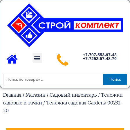
Перейти
к
содержимому
Menu
+7-707-553-97-43
+7-7252-57-48-70
Каталог товаров
Искать:
Поиск
Главная
/
Магазин
/
Садовый инвентарь
/
Тележки
садовые и тачки
/ Тележка садовая Gardena 00232-
20