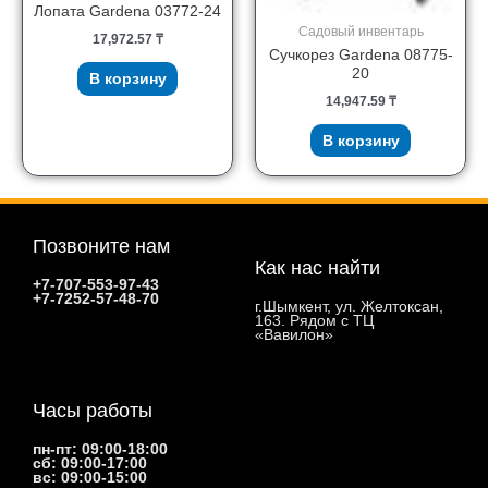
Лопата Gardena 03772-24
Садовый инвентарь
17,972.57
₸
Сучкорез Gardena 08775-
20
В корзину
14,947.59
₸
В корзину
Позвоните нам
Как нас найти
+7-707-553-97-43
+7-7252-57-48-70
г.Шымкент, ул. Желтоксан,
163. Рядом с ТЦ
«Вавилон»
Часы работы
пн-пт: 09:00-18:00
сб: 09:00-17:00
вс: 09:00-15:00