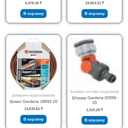
6,478.36
₸
29,903.51
₸
В корзину
В корзину
Базовая система соединений
домашнее водоснабжение
Штуцер Gardena 02999-
Шланг Gardena 18093-20
20
14,635.81
₸
2,325.26
₸
В корзину
В корзину