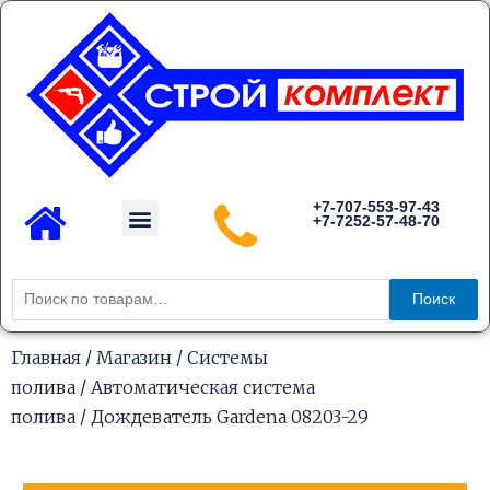
Перейти
к
содержимому
Menu
+7-707-553-97-43
+7-7252-57-48-70
Каталог товаров
Искать:
Поиск
Главная
/
Магазин
/
Системы
полива
/
Автоматическая система
полива
/ Дождеватель Gardena 08203-29