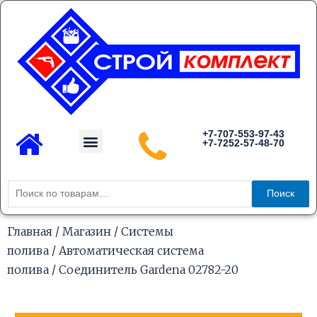
Перейти
к
содержимому
Menu
+7-707-553-97-43
+7-7252-57-48-70
Каталог товаров
Искать:
Поиск
Главная
/
Магазин
/
Системы
полива
/
Автоматическая система
полива
/ Соединитель Gardena 02782-20