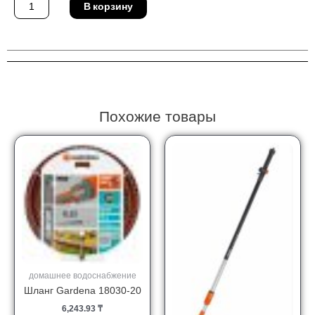
В корзину
товара
Соединитель
Gardena
02782-
20
Похожие товары
домашнее водоснабжение
Шланг Gardena 18030-20
6,243.93
₸