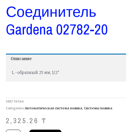
Соединитель
Gardena 02782-20
Описание
L -образный 25 мм, 1/2″
SKU
56566
Categories
Автоматическая система полива
,
Системы полива
2,325.26
₸
Количество