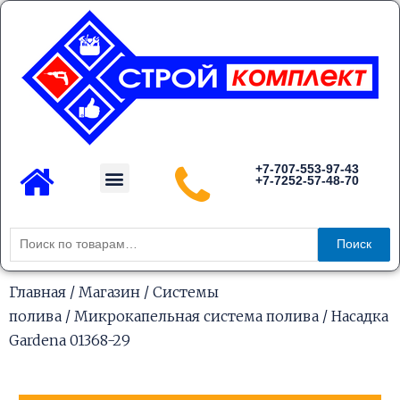
Перейти
к
содержимому
Menu
+7-707-553-97-43
+7-7252-57-48-70
Каталог товаров
Искать:
Поиск
Главная
/
Магазин
/
Системы
полива
/
Микрокапельная система полива
/ Насадка
Gardena 01368-29