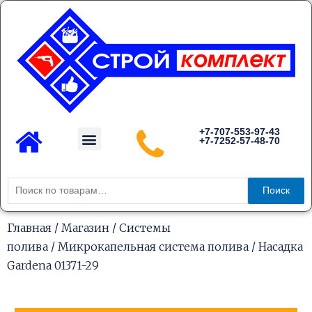
Перейти
к
содержимому
Menu
+7-707-553-97-43
+7-7252-57-48-70
Каталог товаров
Искать:
Поиск
Главная
/
Магазин
/
Системы
полива
/
Микрокапельная система полива
/ Насадка
Gardena 01371-29