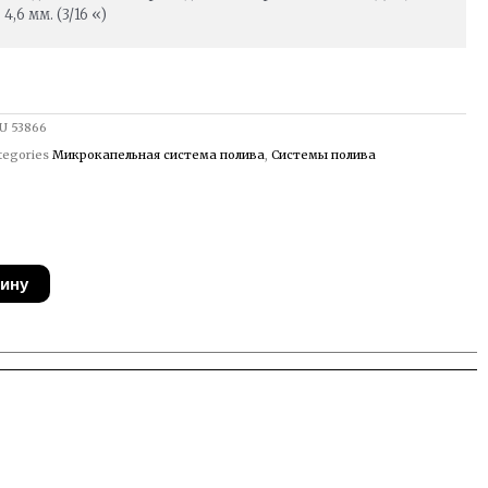
4,6 мм. (3/16 «)
U
53866
tegories
Микрокапельная система полива
,
Системы полива
зину