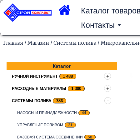
Перейти
к
Каталог товаро
содержимому
Контакты
Главная
/
Магазин
/
Системы полива
/
Микрокапельна
Каталог
РУЧНОЙ ИНСТРУМЕНТ
1 488
РАСХОДНЫЕ МАТЕРИАЛЫ
1 300
СИСТЕМЫ ПОЛИВА
386
НАСОСЫ И ПРИНАДЛЕЖНОСТИ
44
УПРАВЛЕНИЕ ПОЛИВОМ
21
БАЗОВАЯ СИСТЕМА СОЕДИНЕНИЙ
58