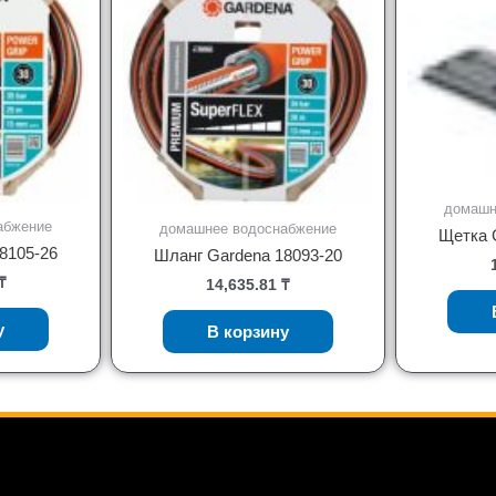
домашн
абжение
домашнее водоснабжение
Щетка 
8105-26
Шланг Gardena 18093-20
₸
14,635.81
₸
у
В корзину