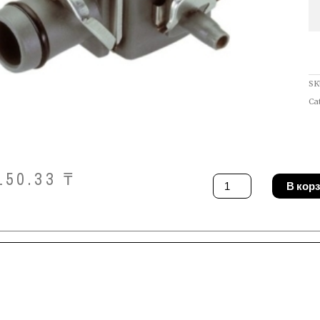
SK
Ca
150.33
₸
Количество
В кор
товара
Соединитель
Gardena
08333-
20